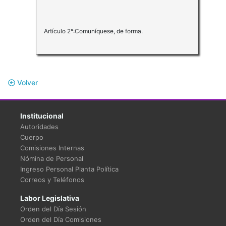
Artículo 2°:Comuníquese, de forma.
Volver
Institucional
Autoridades
Cuerpo
Comisiones Internas
Nómina de Personal
Ingreso Personal Planta Política
Correos y Teléfonos
Labor Legislativa
Orden del Día Sesión
Orden del Día Comisiones