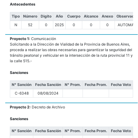
Antecedentes
Tipo
Número
Digito
Año
Cuerpo
Alcance
Anexo
Observacio
N
52
0
2025
0
0
0
AUTOMATI
Proyecto 1:
Comunicación
Solicitando a la Dirección de Vialidad de la Provincia de Buenos Aires,
proceda a realizar las obras necesarias para garantizar la seguridad del
tránsito peatonal y vehicular en la intersección de la ruta provincial 11 y
la calle 515.-
Sanciones
N° Sanción
Fecha Sanción
N° Prom.
Fecha Prom.
Fecha Veto
C-6348
08/08/2024
Proyecto 2:
Decreto de Archivo
Sanciones
N° Sanción
Fecha Sanción
N° Prom.
Fecha Prom.
Fecha Veto