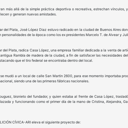
n más allá de la simple práctica deportiva o recreativa, estrechan vínculos, 
talecen y generan nuevas amistades.
r del Plata, José López Diaz estuvo radicado en la ciudad de Buenos Aires don
n personalidades de la época como los ex presidentes Marcelo T. de Alvear y Jul
r del Plata, radica Casa López, una empresa familiar dedicada a la venta de art
 antigua Rambla de madera de la ciudad, a fin de satisfacer las necesidades de
tacando que el tiro federal se encontraba dentro del local.
se mudó a un local de calle San Martin 2600, para ese momento importaba produ
cional, siendo una de las primeras fábricas nacionales.
uguez, bisnieto del fundador, y quien estaba al frente de Casa López, trasladó
plazada y funcionando como el primer día de la mano de Cristina, Alejandra, G
ICIÓN CÍVICA-ARI eleva el siguiente proyecto de: