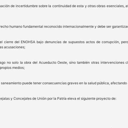
uación de incertidumbre sobre la continuidad de esta y otras obras esenciales, 
recho humano fundamental reconocido internacionalmente y debe ser garantizado 
 el cierre del ENOHSA bajo denuncias de supuestos actos de corrupción, per
tas acusaciones;
go no solo la obra del Acueducto Oeste, sino también otras intervenciones cl
propios medios;
y saneamiento puede tener consecuencias graves en la salud pública, afectando a
ejalas y Concejales de Unión por la Patria eleva el siguiente proyecto de: