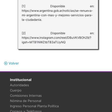
[1] Disponible en:
https://www.argentina.gob.ar/noticias/se-renueva-
mi-argentina-con-mas-y-mejores-servicios-para-
la-ciudadania.
[2] Disponible en:
https://www.instagram.com/reel/DBuVKVBOh29/?
igsh=MTB1NWZtbTB3aTUyNQ
Volver
Institucional
Autoridades
Cuerpo
Comisiones Internas
Nómina de Personal
Ingreso Personal Planta Política
Correos y Teléfonos