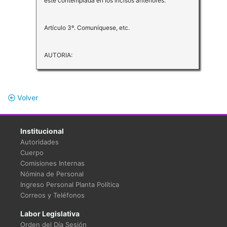
esté contemplada en los incisos anteriores.
Artículo 3º. Comuníquese, etc.
AUTORIA:
Volver
Institucional
Autoridades
Cuerpo
Comisiones Internas
Nómina de Personal
Ingreso Personal Planta Política
Correos y Teléfonos
Labor Legislativa
Orden del Día Sesión