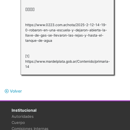
[][][][]
https://www.0223.com.ar/nota/2025-2-12-14-19-
0-robaron-en-una-escuela-y-dejaron-abierta-la-
llave-de-gas-se-llevaron-las-rejas-y-hasta-el-
tanque-de-agua
[1]
https://www.mardelplata.gob.ar/Contenido/primaria-
14
Volver
Institucional
Autoridades
Cuerpo
Comisiones Internas