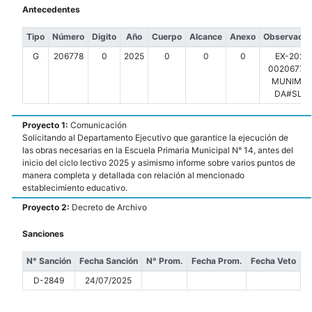
Antecedentes
Tipo
Número
Digito
Año
Cuerpo
Alcance
Anexo
Observacio
G
206778
0
2025
0
0
0
EX-2025
00206778-
MUNIMDP
DA#SLT
Proyecto 1:
Comunicación
Solicitando al Departamento Ejecutivo que garantice la ejecución de
las obras necesarias en la Escuela Primaria Municipal N° 14, antes del
inicio del ciclo lectivo 2025 y asimismo informe sobre varios puntos de
manera completa y detallada con relación al mencionado
establecimiento educativo.
Proyecto 2:
Decreto de Archivo
Sanciones
N° Sanción
Fecha Sanción
N° Prom.
Fecha Prom.
Fecha Veto
D-2849
24/07/2025