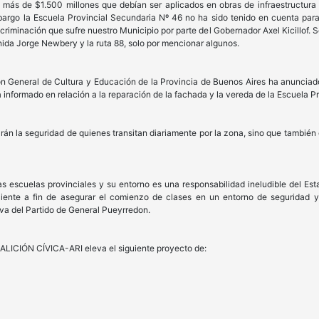
 de $1.500 millones que debían ser aplicados en obras de infraestructura y 
bargo la Escuela Provincial Secundaria Nº 46 no ha sido tenido en cuenta para
riminación que sufre nuestro Municipio por parte del Gobernador Axel Kicillof.
nida Jorge Newbery y la ruta 88, solo por mencionar algunos.
eneral de Cultura y Educación de la Provincia de Buenos Aires ha anunciado
a informado en relación a la reparación de la fachada y la vereda de la Escuela P
 la seguridad de quienes transitan diariamente por la zona, sino que también 
escuelas provinciales y su entorno es una responsabilidad ineludible del Esta
ciente a fin de asegurar el comienzo de clases en un entorno de seguridad y
va del Partido de General Pueyrredon.
ICIÓN CÍVICA-ARI eleva el siguiente proyecto de: