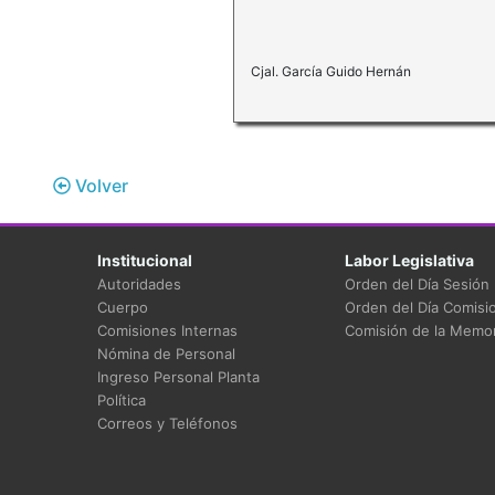
Cjal. García Guido Hernán
Volver
Institucional
Labor Legislativa
Autoridades
Orden del Día Sesión
Cuerpo
Orden del Día Comisi
Comisiones Internas
Comisión de la Memor
Nómina de Personal
Ingreso Personal Planta
Política
Correos y Teléfonos