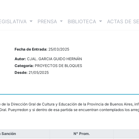
nt)
EGISLATIVA
PRENSA
BIBLIOTECA
ACTAS DE S
Fecha de Entrada:
25/03/2025
Autor:
CJAL. GARCIA GUIDO HERNÁN
Categoría:
PROYECTOS DE BLOQUES
Desde:
21/05/2025
e de la Dirección Gral de Cultura y Educación de la Provincia de Buenos Aires, in
 Gral. Pueyrredon y si dentro de esa partida se encuentran contemplados los arreg
 Sanción
N° Prom.