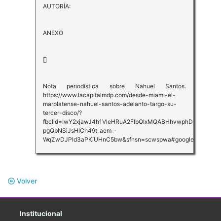
AUTORÍA:
ANEXO
[]
Nota periodística sobre Nahuel Santos.
https://www.lacapitalmdp.com/desde-miami-el-
marplatense-nahuel-santos-adelanto-targo-su-
tercer-disco/?
fbclid=IwY2xjawJ4h1VleHRuA2FlbQIxMQABHhvwphDQSgtjg
pgQbNSiJsHlCh49t_aem_-
WqZwDJPld3aPKiUHnC5bw&sfnsn=scwspwa#google_vignette
Volver
Institucional