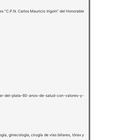
es “C.P.N. Carlos Mauricio Irigoin” del Honorable
r-del-plata-60-anos-de-salud-con-valores-y-
a, ginecología, cirugía de vías biliares, tórax y