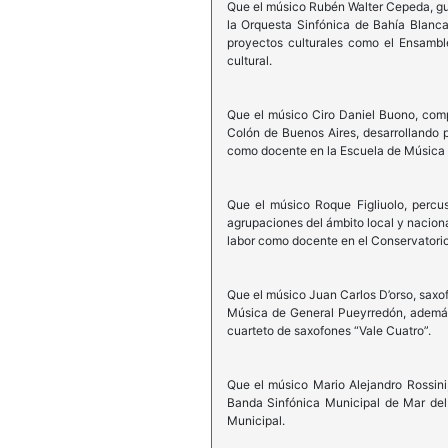
Que el músico Rubén Walter Cepeda, guita
la Orquesta Sinfónica de Bahía Blanca
proyectos culturales como el Ensamble
cultural.
Que el músico Ciro Daniel Buono, compo
Colón de Buenos Aires, desarrollando 
como docente en la Escuela de Música 
Que el músico Roque Figliuolo, percus
agrupaciones del ámbito local y nacion
labor como docente en el Conservatorio 
Que el músico Juan Carlos D’orso, saxo
Música de General Pueyrredón, además
cuarteto de saxofones “Vale Cuatro”.
Que el músico Mario Alejandro Rossini,
Banda Sinfónica Municipal de Mar del
Municipal.