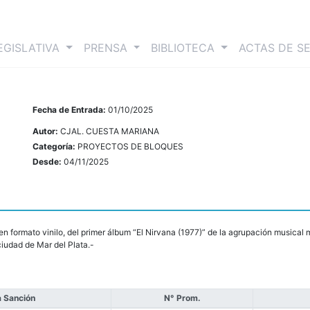
nt)
EGISLATIVA
PRENSA
BIBLIOTECA
ACTAS DE S
Fecha de Entrada:
01/10/2025
Autor:
CJAL. CUESTA MARIANA
Categoría:
PROYECTOS DE BLOQUES
Desde:
04/11/2025
n formato vinilo, del primer álbum “El Nirvana (1977)” de la agrupación musical 
ciudad de Mar del Plata.-
 Sanción
N° Prom.