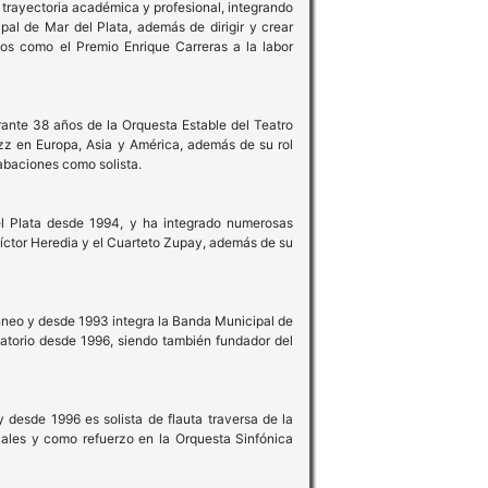
a trayectoria académica y profesional, integrando
al de Mar del Plata, además de dirigir y crear
tos como el Premio Enrique Carreras a la labor
urante 38 años de la Orquesta Estable del Teatro
azz en Europa, Asia y América, además de su rol
abaciones como solista.
del Plata desde 1994, y ha integrado numerosas
Víctor Heredia y el Cuarteto Zupay, además de su
anneo y desde 1993 integra la Banda Municipal de
torio desde 1996, siendo también fundador del
y desde 1996 es solista de flauta traversa de la
les y como refuerzo en la Orquesta Sinfónica