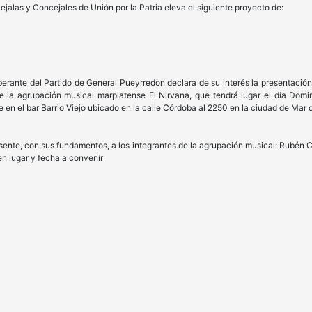
ejalas y Concejales de Unión por la Patria eleva el siguiente proyecto de:
berante del Partido de General Pueyrredon declara de su interés la presentación
de la agrupación musical marplatense El Nirvana, que tendrá lugar el día Do
e en el bar Barrio Viejo ubicado en la calle Córdoba al 2250 en la ciudad de Mar d
esente, con sus fundamentos, a los integrantes de la agrupación musical: Rubén 
en lugar y fecha a convenir