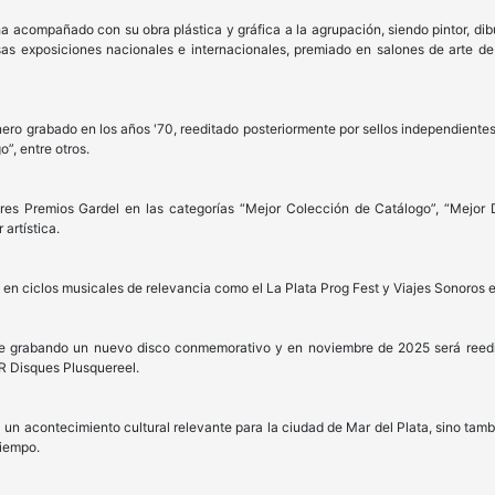
 ha acompañado con su obra plástica y gráfica a la agrupación, siendo pintor, di
as exposiciones nacionales e internacionales, premiado en salones de arte de 
onero grabado en los años '70, reeditado posteriormente por sellos independient
o”, entre otros.
es Premios Gardel en las categorías “Mejor Colección de Catálogo”, “Mejor D
artística.
en ciclos musicales de relevancia como el La Plata Prog Fest y Viajes Sonoros
e grabando un nuevo disco conmemorativo y en noviembre de 2025 será reedit
QR Disques Plusquereel.
 un acontecimiento cultural relevante para la ciudad de Mar del Plata, sino tamb
tiempo.