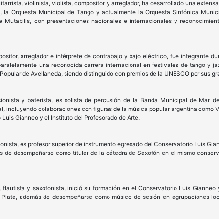
rrista, violinista, violista, compositor y arreglador, ha desarrollado una extens
, la Orquesta Municipal de Tango y actualmente la Orquesta Sinfónica Municip
 Mutabilis, con presentaciones nacionales e internacionales y reconocimien
sitor, arreglador e intérprete de contrabajo y bajo eléctrico, fue integrante d
paralelamente una reconocida carrera internacional en festivales de tango y j
Popular de Avellaneda, siendo distinguido con premios de la UNESCO por sus gr
ionista y baterista, es solista de percusión de la Banda Municipal de Mar 
al, incluyendo colaboraciones con figuras de la música popular argentina como 
Luis Gianneo y el Instituto del Profesorado de Arte.
fonista, es profesor superior de instrumento egresado del Conservatorio Luis Gi
 de desempeñarse como titular de la cátedra de Saxofón en el mismo conserva
 flautista y saxofonista, inició su formación en el Conservatorio Luis Gianneo 
 Plata, además de desempeñarse como músico de sesión en agrupaciones loca