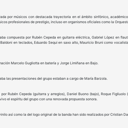
grada por músicos con destacada trayectoria en el ámbito sinfónico, académico
 profesionales de prestigio, incluso en organismos oficiales como la Orquesta
staba compuesta por Rubén Cepeda en guitarra eléctrica, Gabriel López en flau
n Baldoni en teclados, Eduardo Sequi en saxo alto, Mauricio Bruni como vocalist
mación Marcelo Gugliotta en batería y Jorge Limiñana en Bajo.
aba las presentaciones del grupo estaban a cargo de María Barzola.
por Rubén Cepeda (guitarra y arreglos), Daniel Buono (bajo), Roque Figliuolo (ba
vivo el espíritu del grupo con una renovada propuesta sonora.
vinilo así como la del logo original de la banda han sido realizados por Cristian Da