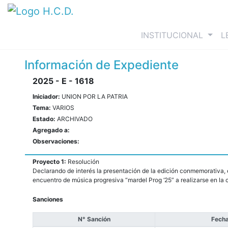
(curre
INSTITUCIONAL
L
Información de Expediente
2025 - E - 1618
Iniciador:
UNION POR LA PATRIA
Tema:
VARIOS
Estado:
ARCHIVADO
Agregado a:
Observaciones:
Proyecto 1:
Resolución
Declarando de interés la presentación de la edición conmemorativa, e
encuentro de música progresiva “mardel Prog ‘25” a realizarse en la 
Sanciones
N° Sanción
Fecha