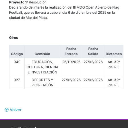
Proyecto 1:
Resolución
Declarando de interés la realización del III MDQ Open Abierto de Flag
Football, que se llevará a cabo el día 6 de diciembre del 2025 en la
ciudad de Mar del Plata.
Giros
Fecha
Fecha
Código
Comisión
Entrada
Salida
Dictamen
049
EDUCACIÓN,
26/11/2025
27/02/2026
Art. 32º
CULTURA, CIENCIA
del R.I.
E INVESTIGACIÓN
027
DEPORTES Y
27/02/2026
27/02/2026
Art. 32º
RECREACIÓN
del R.I.
Volver