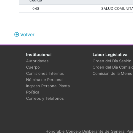
Código
048
SALUD COMUNITA
Volver
Institucional
Labor Legislativa
Autoridades
Orden del Día Sesión
Cuerpo
Orden del Día Comisi
Comisiones Internas
Comisión de la Memor
Nómina de Personal
Ingreso Personal Planta
Política
Correos y Teléfonos
Honorable Concejo Deliberante de General Puey