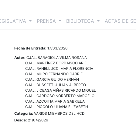
nt)
EGISLATIVA
PRENSA
BIBLIOTECA
ACTAS DE S
Fecha de Entrada:
17/03/2026
Autor:
CJAL. BARAGIOLA VILMA ROSANA
CJAL. MARTÍNEZ BORDAISCO ARIEL
CJAL. RANELLUCCI MARIA FLORENCIA
CJAL. MURO FERNANDO GABRIEL
CJAL. GARCIA GUIDO HERNÁN
CJAL. BUSSETTI JULIAN ALBERTO
CJAL. LICEAGA VIÑAS RICARDO MIGUEL
CJAL. CARDOSO NORBERTO MARCELO
CJAL. AZCOITIA MARIA GABRIELA
CJAL. PICCOLO LILIANA ELIZABETH
Categoría:
VARIOS MIEMBROS DEL HCD
Desde:
21/04/2026