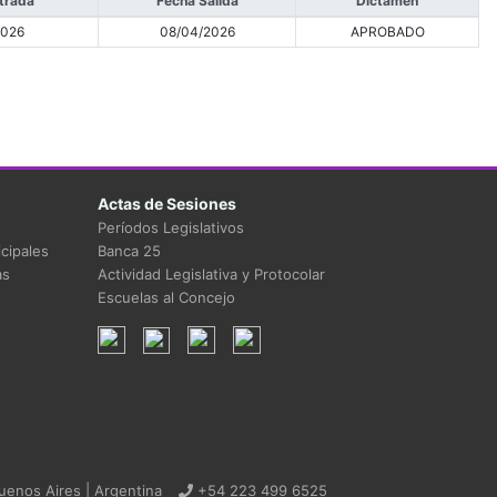
trada
Fecha Salida
Dictamen
2026
08/04/2026
APROBADO
Actas de Sesiones
Períodos Legislativos
cipales
Banca 25
as
Actividad Legislativa y Protocolar
Escuelas al Concejo
uenos Aires | Argentina
+54 223 499 6525