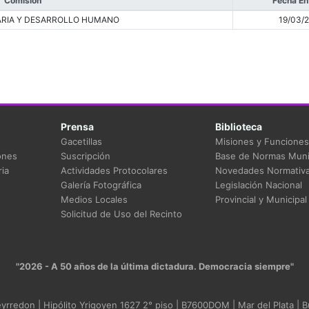
Comisión
Fecha En
RIA Y DESARROLLO HUMANO
19/03/
Prensa
Biblioteca
Gacetillas
Misiones y Funciones
ones
Suscripción
Base de Normas Muni
ia
Actividades Protocolares
Novedades Normativ
Galería Fotográfica
Legislación Nacional
Medios Locales
Provincial y Municipal
Solicitud de Uso del Recinto
"2026 - A 50 años de la última dictadura. Democracia siempre"
rredon | Hipólito Yrigoyen 1627 2° piso | B7600DOM | Mar del Plata | B