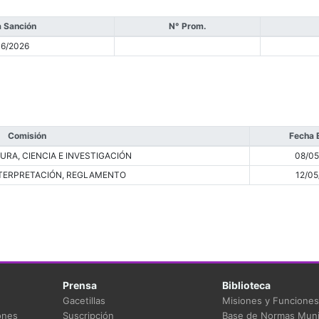
 Sanción
N° Prom.
06/2026
Comisión
Fecha 
RA, CIENCIA E INVESTIGACIÓN
08/05
NTERPRETACIÓN, REGLAMENTO
12/05
Prensa
Biblioteca
Gacetillas
Misiones y Funciones
ones
Suscripción
Base de Normas Muni