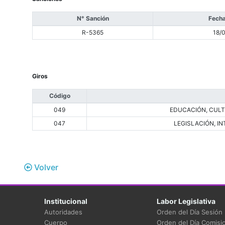
N° Sanción
Fecha
R-5365
18/
Giros
Código
049
EDUCACIÓN, CULTU
047
LEGISLACIÓN, I
Volver
Institucional
Labor Legislativa
Autoridades
Orden del Día Sesión
Cuerpo
Orden del Día Comisi