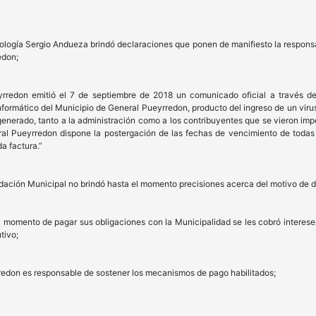
ología Sergio Andueza brindó declaraciones que ponen de manifiesto la responsab
edon;
rredon emitió el 7 de septiembre de 2018 un comunicado oficial a través d
formático del Municipio de General Pueyrredon, producto del ingreso de un virus 
nerado, tanto a la administración como a los contribuyentes que se vieron imped
al Pueyrredon dispone la postergación de las fechas de vencimiento de todas l
a factura.”
dación Municipal no brindó hasta el momento precisiones acerca del motivo de di
 momento de pagar sus obligaciones con la Municipalidad se les cobró interese
tivo;
redon es responsable de sostener los mecanismos de pago habilitados;