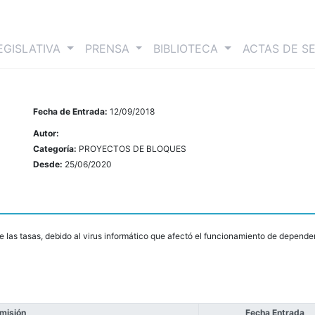
nt)
EGISLATIVA
PRENSA
BIBLIOTECA
ACTAS DE S
Fecha de Entrada:
12/09/2018
Autor:
Categoría:
PROYECTOS DE BLOQUES
Desde:
25/06/2020
de las tasas, debido al virus informático que afectó el funcionamiento de depend
misión
Fecha Entrada