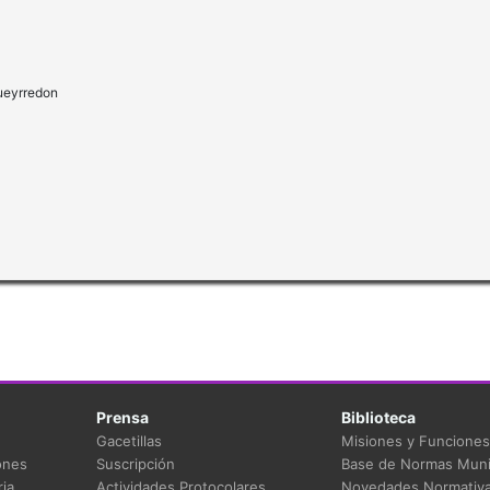
Pueyrredon
Prensa
Biblioteca
Gacetillas
Misiones y Funciones
ones
Suscripción
Base de Normas Muni
ia
Actividades Protocolares
Novedades Normativ