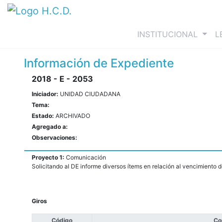
(curre
INSTITUCIONAL
L
Información de Expediente
2018 - E - 2053
Iniciador:
UNIDAD CIUDADANA
Tema:
Estado:
ARCHIVADO
Agregado a:
Observaciones:
Proyecto 1:
Comunicación
Solicitando al DE informe diversos ítems en relación al vencimiento 
Giros
Código
Co