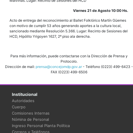
Malvinas. Lugar: Recinto de Sesiones del HCD
Viernes 21 de Agosto 10:00 Hs.
Acto de entrega del reconocimiento al Ballet Folklórico Martín Güemes
con motivo de cumplir 53 años generando aportes a la cultura local,
sancionado mediante Resolución 5.366. Lugar: Recinto de Sesiones del
HCD, Hipólito Yrigoyen 1627, 2º piso ala derecha.
Para más información, puede contactarse con la Dirección de Prensa y
Protocolo.
Dirección de mail:
prensa@concejomdp.gov.ar
- Teléfono (0223) 499-6423 -
FAX (0223) 499-6506
Institucional
Autoridades
Cuerpo
Comisiones Internas
Nómina de Personal
Ingreso Personal Planta Política
Correos y Teléfonos