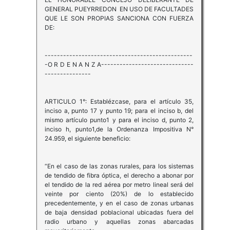
GENERAL PUEYRREDON EN USO DE FACULTADES
QUE LE SON PROPIAS SANCIONA CON FUERZA
DE:
------------------------------------------------
-O R D E N A N Z A------------------------------
---------------
ARTICULO 1°: Establézcase, para el artículo 35,
inciso a, punto 17 y punto 19; para el inciso b, del
mismo artículo punto1 y para el inciso d, punto 2,
inciso h, punto1,de la Ordenanza Impositiva N°
24.959, el siguiente beneficio:
“En el caso de las zonas rurales, para los sistemas
de tendido de fibra óptica, el derecho a abonar por
el tendido de la red aérea por metro lineal será del
veinte por ciento (20%) de lo establecido
precedentemente, y en el caso de zonas urbanas
de baja densidad poblacional ubicadas fuera del
radio urbano y aquellas zonas abarcadas