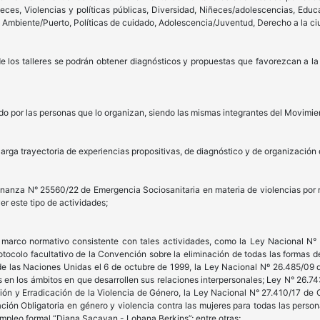
ejeces, Violencias y políticas públicas, Diversidad, Niñeces/adolescencias, Edu
 Ambiente/Puerto, Políticas de cuidado, Adolescencia/Juventud, Derecho a la ci
 los talleres se podrán obtener diagnósticos y propuestas que favorezcan a la
o por las personas que lo organizan, siendo las mismas integrantes del Movimie
rga trayectoria de experiencias propositivas, de diagnóstico y de organización 
denanza N° 25560/22 de Emergencia Sociosanitaria en materia de violencias por
r este tipo de actividades;
o marco normativo consistente con tales actividades, como la Ley Nacional N° 
tocolo facultativo de la Convención sobre la eliminación de todas las formas de
 las Naciones Unidas el 6 de octubre de 1999, la Ley Nacional Nº 26.485/09 de
es en los ámbitos en que desarrollen sus relaciones interpersonales; Ley N° 26.7
ón y Erradicación de la Violencia de Género, la Ley Nacional N° 27.410/17 de C
ión Obligatoria en género y violencia contra las mujeres para todas las person
pleo formal “Diana Sacayan - Lohana Berkins”; entre otras;