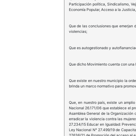
Participación política, Sindicalismo, V
Economía Popular, Acceso a la Justicia,
Que de las conclusiones que emerjan de
violencias;
Que es autogestionado y autofiananciad
Que dicho Movimiento cuenta con una la
Que existe en nuestro municipio la or
brinda un marco normativo para promove
Que, en nuestro país, existe un ampli
Nacional 26.171/06 que establece el pro
Asamblea General de la Organización de
erradicar la violencia contra las mujer
27.234/15 Educar en Igualdad: Prevenci
Ley Nacional N° 27.499/19 de Capacitac
27636/21 de Promoción del acceso al em