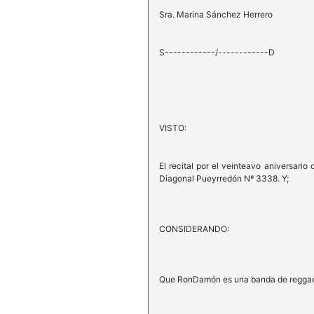
Sra. Marina Sánchez Herrero
S------------/------------D
VISTO:
El recital por el veinteavo aniversario
Diagonal Pueyrredón Nº 3338. Y;
CONSIDERANDO:
Que RonDamón es una banda de reggae d