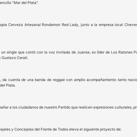
encillo "Mar del Plata".
ropia Cerveza Artesanal Rondamon Red Lady, junto a la empresa local Cheverr
, un single que contó con la voz invitada de Juanse, ex líder de Los Ratones 
e Gustavo Cerati.
ico, da cuenta de una banda de reggae con amplio acompañamiento tanto naci
del Plata.
añar a los ciudadanos de nuestro Partido que realicen expresiones culturales, p
ejales y Concejalas del Frente de Todos eleva el siguiente proyecto de: