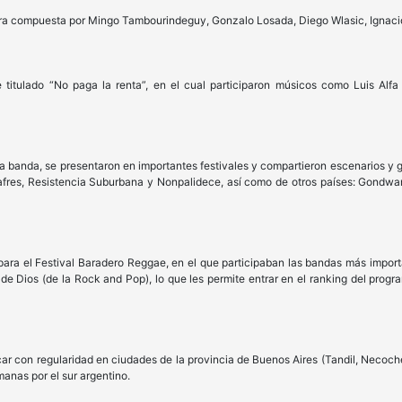
ra compuesta por Mingo Tambourindeguy, Gonzalo Losada, Diego Wlasic, Ignacio 
e titulado “No paga la renta”, en el cual participaron músicos como Luis Alfa
la banda, se presentaron en importantes festivales y compartieron escenarios y 
fres, Resistencia Suburbana y Nonpalidece, así como de otros países: Gondwana 
ara el Festival Baradero Reggae, en el que participaban las bandas más import
 de Dios (de la Rock and Pop), lo que les permite entrar en el ranking del pro
 con regularidad en ciudades de la provincia de Buenos Aires (Tandil, Necoche
manas por el sur argentino.