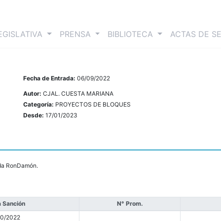
nt)
EGISLATIVA
PRENSA
BIBLIOTECA
ACTAS DE S
Fecha de Entrada:
06/09/2022
Autor:
CJAL. CUESTA MARIANA
Categoría:
PROYECTOS DE BLOQUES
Desde:
17/01/2023
anda RonDamón.
 Sanción
N° Prom.
10/2022