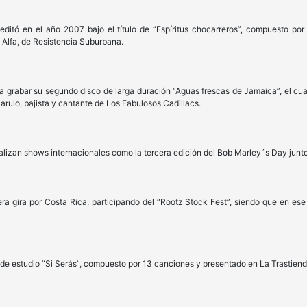
 editó en el año 2007 bajo el título de “Espíritus chocarreros”, compuesto po
 Alfa, de Resistencia Suburbana.
grabar su segundo disco de larga duración “Aguas frescas de Jamaica”, el cual
rulo, bajista y cantante de Los Fabulosos Cadillacs.
, realizan shows internacionales como la tercera edición del Bob Marley´s Day jun
ra gira por Costa Rica, participando del “Rootz Stock Fest”, siendo que en ese
de estudio “Si Serás”, compuesto por 13 canciones y presentado en La Trastienda