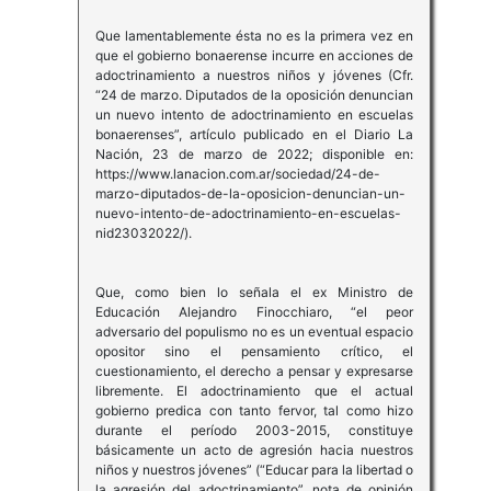
Que lamentablemente ésta no es la primera vez en
que el gobierno bonaerense incurre en acciones de
adoctrinamiento a nuestros niños y jóvenes (Cfr.
“24 de marzo. Diputados de la oposición denuncian
un nuevo intento de adoctrinamiento en escuelas
bonaerenses”, artículo publicado en el Diario La
Nación, 23 de marzo de 2022; disponible en:
https://www.lanacion.com.ar/sociedad/24-de-
marzo-diputados-de-la-oposicion-denuncian-un-
nuevo-intento-de-adoctrinamiento-en-escuelas-
nid23032022/).
Que, como bien lo señala el ex Ministro de
Educación Alejandro Finocchiaro, “el peor
adversario del populismo no es un eventual espacio
opositor sino el pensamiento crítico, el
cuestionamiento, el derecho a pensar y expresarse
libremente. El adoctrinamiento que el actual
gobierno predica con tanto fervor, tal como hizo
durante el período 2003-2015, constituye
básicamente un acto de agresión hacia nuestros
niños y nuestros jóvenes” (“Educar para la libertad o
la agresión del adoctrinamiento”, nota de opinión