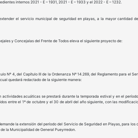
edientes internos 2021 - E – 1931, 2021 - E – 1933 y el 2022 - E – 1232.
extender el servicio municipal de seguridad en playas, a la mayor cantidad d
ejales y Concejalas del Frente de Todos eleva el siguiente proyecto de:
tículo Nº 4, del Capítulo III de la Ordenanza Nº 14.269, del Reglamento para el S
 cual quedará redactado de la siguiente manera:
en actividades acuáticas se prestará durante la temporada estival y en el perío
os entre el 1º de octubre y el 30 de abril del año siguiente, con las modificaci
 demande la extensión del período del Servicio de Seguridad en Playas, para los
 de la Municipalidad de General Pueyrredon.