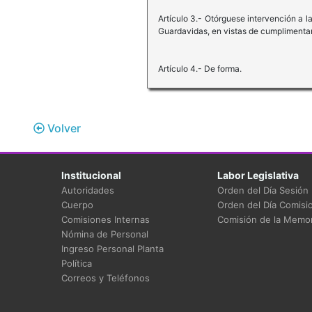
Artículo 3.- Otórguese intervención a 
Guardavidas, en vistas de cumplimentar 
Artículo 4.- De forma.
Volver
Institucional
Labor Legislativa
Autoridades
Orden del Día Sesión
Cuerpo
Orden del Día Comisi
Comisiones Internas
Comisión de la Memor
Nómina de Personal
Ingreso Personal Planta
Política
Correos y Teléfonos