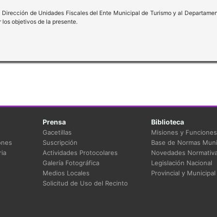
la Dirección de Unidades Fiscales del Ente Municipal de Turismo y al Departame
los objetivos de la presente.
Prensa
Biblioteca
Gacetillas
Misiones y Funciones
ones
Suscripción
Base de Normas Muni
ia
Actividades Protocolares
Novedades Normativ
Galería Fotográfica
Legislación Nacional
Medios Locales
Provincial y Municipal
Solicitud de Uso del Recinto