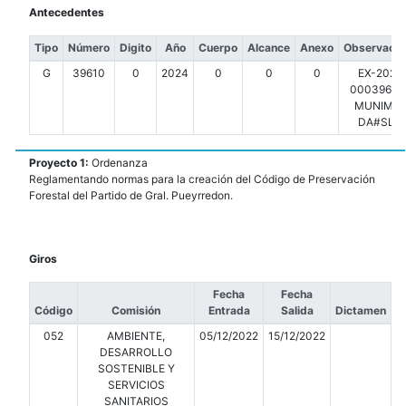
Antecedentes
Tipo
Número
Digito
Año
Cuerpo
Alcance
Anexo
Observacio
G
39610
0
2024
0
0
0
EX-2024
00039610-
MUNIMDP
DA#SLT
Proyecto 1:
Ordenanza
Reglamentando normas para la creación del Código de Preservación
Forestal del Partido de Gral. Pueyrredon.
Giros
Fecha
Fecha
Código
Comisión
Entrada
Salida
Dictamen
052
AMBIENTE,
05/12/2022
15/12/2022
DESARROLLO
SOSTENIBLE Y
SERVICIOS
SANITARIOS