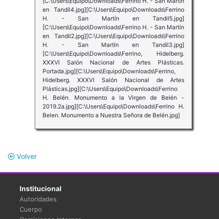
[C:\Users\Equipo\Downloads\Ferrino H. - San Martín
en Tandil4.jpg][C:\Users\Equipo\Downloads\Ferrino
H. - San Martín en Tandil5.jpg]
[C:\Users\Equipo\Downloads\Ferrino H. - San Martín
en Tandil2.jpg][C:\Users\Equipo\Downloads\Ferrino
H. - San Martín en Tandil3.jpg]
[C:\Users\Equipo\Downloads\Ferrino, Hidelberg.
XXXVI Salón Nacional de Artes Plásticas.
Portada.jpg][C:\Users\Equipo\Downloads\Ferrino,
Hidelberg. XXXVI Salón Nacional de Artes
Plásticas.jpg][C:\Users\Equipo\Downloads\Ferrino
H. Belén. Monumento a la Virgen de Belén -
2019.2a.jpg][C:\Users\Equipo\Downloads\Ferrino H.
Belen. Monumento a Nuestra Señora de Belén.jpg]
Volver
Institucional
Autoridades
Cuerpo