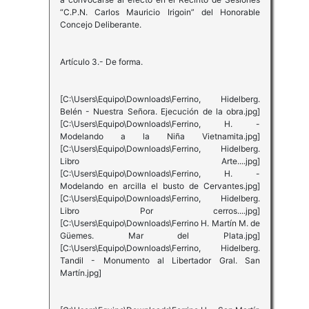
“C.P.N. Carlos Mauricio Irigoin” del Honorable
Concejo Deliberante.
Artículo 3.- De forma.
[C:\Users\Equipo\Downloads\Ferrino, Hidelberg.
Belén - Nuestra Señora. Ejecución de la obra.jpg]
[C:\Users\Equipo\Downloads\Ferrino, H. -
Modelando a la Niña Vietnamita.jpg]
[C:\Users\Equipo\Downloads\Ferrino, Hidelberg.
Libro Arte....jpg]
[C:\Users\Equipo\Downloads\Ferrino, H. -
Modelando en arcilla el busto de Cervantes.jpg]
[C:\Users\Equipo\Downloads\Ferrino, Hidelberg.
Libro Por cerros....jpg]
[C:\Users\Equipo\Downloads\Ferrino H. Martín M. de
Güemes. Mar del Plata.jpg]
[C:\Users\Equipo\Downloads\Ferrino, Hidelberg.
Tandil - Monumento al Libertador Gral. San
Martín.jpg]