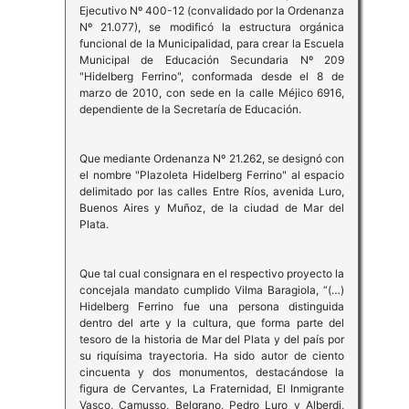
Ejecutivo Nº 400-12 (convalidado por la Ordenanza
Nº 21.077), se modificó la estructura orgánica
funcional de la Municipalidad, para crear la Escuela
Municipal de Educación Secundaria Nº 209
"Hidelberg Ferrino", conformada desde el 8 de
marzo de 2010, con sede en la calle Méjico 6916,
dependiente de la Secretaría de Educación.
Que mediante Ordenanza Nº 21.262, se designó con
el nombre "Plazoleta Hidelberg Ferrino" al espacio
delimitado por las calles Entre Ríos, avenida Luro,
Buenos Aires y Muñoz, de la ciudad de Mar del
Plata.
Que tal cual consignara en el respectivo proyecto la
concejala mandato cumplido Vilma Baragiola, “(…)
Hidelberg Ferrino fue una persona distinguida
dentro del arte y la cultura, que forma parte del
tesoro de la historia de Mar del Plata y del país por
su riquísima trayectoria. Ha sido autor de ciento
cincuenta y dos monumentos, destacándose la
figura de Cervantes, La Fraternidad, El Inmigrante
Vasco, Camusso, Belgrano, Pedro Luro y Alberdi,