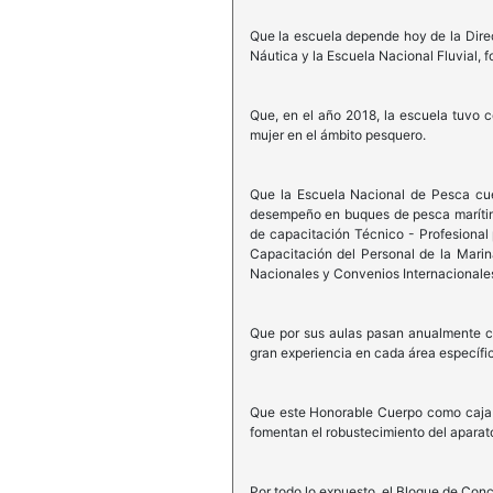
Que la escuela depende hoy de la Direc
Náutica y la Escuela Nacional Fluvial, 
Que, en el año 2018, la escuela tuvo 
mujer en el ámbito pesquero.
Que la Escuela Nacional de Pesca cue
desempeño en buques de pesca marítima
de capacitación Técnico - Profesional
Capacitación del Personal de la Mari
Nacionales y Convenios Internaciona
Que por sus aulas pasan anualmente c
gran experiencia en cada área específic
Que este Honorable Cuerpo como caja d
fomentan el robustecimiento del aparato
Por todo lo expuesto, el Bloque de Conc