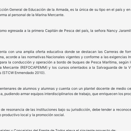
ción General de Educación de la Armada, es la única de su tipo en el país y en
forma al personal de la Marina Mercante.
como egresada a la primera Capitán de Pesca del país, la señora Nancy Jaramil
nta con una amplia oferta educativa donde se destacan las Carreras de for
, acorde a las normativas Nacionales vigentes y conforme a las exigencias I
 para la conducción y operación a bordo de buques de Pesca Marítima, según 
na Mercante (REFOCAPEMM) y los cursos orientados a la Salvaguarda de la V
les (STCW Enmendado 2010).
entenares de alumnos y alumnas y cuenta con un plantel docente de medio cen
a, pudiendo armar equipos interdisciplinarios de trabajo, que enriquecen los pr
e resonancia de las instituciones bajo su jurisdicción, debe tender a reconoc
 productivo local y la promoción social.
ejales y Concejalas del Frente de Todos eleva el siguiente proyecto de: