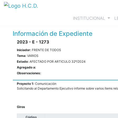
(curre
INSTITUCIONAL
L
Información de Expediente
2023 - E - 1273
Iniciador:
FRENTE DE TODOS
Tema:
VARIOS
Estado:
AFECTADO POR ARTICULO 32º/2024
Agregado a:
Observaciones:
Proyecto 1:
Comunicación
Solicitando al Departamento Ejecutivo informe sobre varios ítems rel
Giros
Código