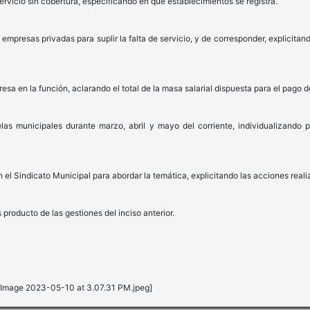
rvicio sin cobertura, especificando en qué establecimientos se registra.
 empresas privadas para suplir la falta de servicio, y de corresponder, explicita
sa en la función, aclarando el total de la masa salarial dispuesta para el pago d
as municipales durante marzo, abril y mayo del corriente, individualizando 
 el Sindicato Municipal para abordar la temática, explicitando las acciones reali
producto de las gestiones del inciso anterior.
Image 2023-05-10 at 3.07.31 PM.jpeg]