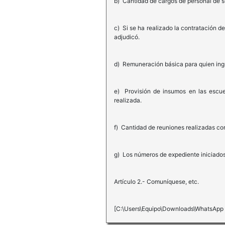
b) Cantidad de cargos de personal de se
c) Si se ha realizado la contratación de
adjudicó.
d) Remuneración básica para quien ingre
e) Provisión de insumos en las escuel
realizada.
f) Cantidad de reuniones realizadas con
g) Los números de expediente iniciados 
Artículo 2.- Comuníquese, etc.
[C:\Users\Equipo\Downloads\WhatsApp 