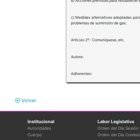
b) Acciones previstas para restablecer 
c) Medidas alternativas adoptadas para
problemas de suministro de gas.
Artículo 2°.- Comuníquese, etc.
Autora:
Adherentes:
Volver
Institucional
Labor Legislativa
Autoridades
Orden del Día Sesión
Cuerpo
Orden del Día Comisi