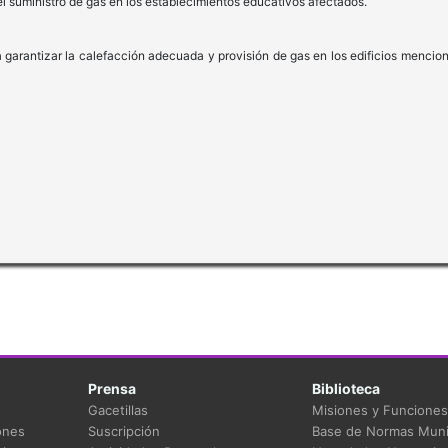
el suministro de gas en los establecimientos educativos afectados.
 garantizar la calefacción adecuada y provisión de gas en los edificios mencio
Prensa
Biblioteca
Gacetillas
Misiones y Funciones
ones
Suscripción
Base de Normas Muni