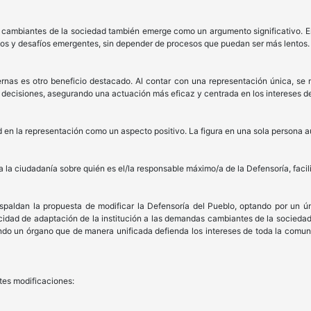
 cambiantes de la sociedad también emerge como un argumento significativo. En
ios y desafíos emergentes, sin depender de procesos que puedan ser más lentos.
ernas es otro beneficio destacado. Al contar con una representación única, se
 decisiones, asegurando una actuación más eficaz y centrada en los intereses d
d en la representación como un aspecto positivo. La figura en una sola persona a
 a la ciudadanía sobre quién es el/la responsable máximo/a de la Defensoría, fac
aldan la propuesta de modificar la Defensoría del Pueblo, optando por un únic
pacidad de adaptación de la institución a las demandas cambiantes de la sociedad
endo un órgano que de manera unificada defienda los intereses de toda la comu
tes modificaciones: