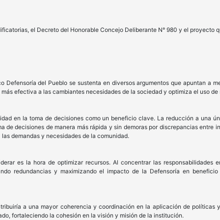
icatorias, el Decreto del Honorable Concejo Deliberante N° 980 y el proyecto q
o Defensoría del Pueblo se sustenta en diversos argumentos que apuntan a mejora
ás efectiva a las cambiantes necesidades de la sociedad y optimiza el uso de 
ilidad en la toma de decisiones como un beneficio clave. La reducción a una ú
oma de decisiones de manera más rápida y sin demoras por discrepancias entre i
 a las demandas y necesidades de la comunidad.
rar es la hora de optimizar recursos. Al concentrar las responsabilidades en 
ando redundancias y maximizando el impacto de la Defensoría en beneficio 
tribuiría a una mayor coherencia y coordinación en la aplicación de políticas y
o, fortaleciendo la cohesión en la visión y misión de la institución.