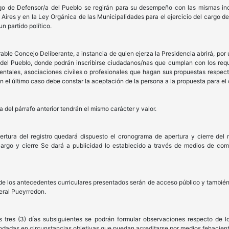
argo de Defensor/a del Pueblo se regirán para su desempeño con las mismas inc
Aires y en la Ley Orgánica de las Municipalidades para el ejercicio del cargo de
un partido político.
able Concejo Deliberante, a instancia de quien ejerza la Presidencia abrirá, por 
del Pueblo, donde podrán inscribirse ciudadanos/nas que cumplan con los requis
ntales, asociaciones civiles o profesionales que hagan sus propuestas respect
 En el último caso debe constar la aceptación de la persona a la propuesta para el
del párrafo anterior tendrán el mismo carácter y valor.
ertura del registro quedará dispuesto el cronograma de apertura y cierre del
cargo y cierre Se dará a publicidad lo establecido a través de medios de comu
de los antecedentes curriculares presentados serán de acceso público y también 
eral Pueyrredon.
os tres (3) días subsiguientes se podrán formular observaciones respecto de
undadas en circunstancias objetivas que puedan acreditarse por medios fehacient