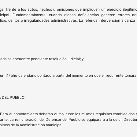
gar frente a los actos, hechos u omisiones que impliquen un ejercicio ilegítimo,
icipal. Fundamentalmente, cuando dichas deficiencias generen errores adm
ico, delitos o irregularidades administrativas. La referida intervención alcanz
ada se encuentre pendiente resolución judicial; y
un (1) año calendario contado a partir del momento en que el recurrente tomara
A DEL PUEBLO
d. Para el nombramiento deberán cumplir con los mismos requisitos establecidos p
nte. La remuneración del Defensor del Pueblo se equiparará a la de un Directo
ínimos de la administración municipal.