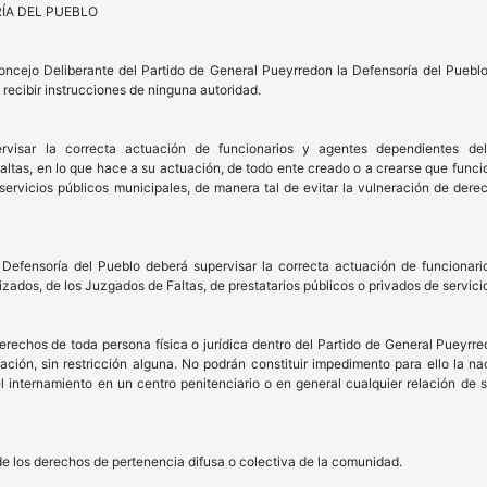
RÍA DEL PUEBLO
Concejo Deliberante del Partido de General Pueyrredon la Defensoría del Puebl
 recibir instrucciones de ninguna autoridad.
ervisar la correcta actuación de funcionarios y agentes dependientes de
ltas, en lo que hace a su actuación, de todo ente creado o a crearse que funcio
servicios públicos municipales, de manera tal de evitar la vulneración de derec
a Defensoría del Pueblo deberá supervisar la correcta actuación de funciona
izados, de los Juzgados de Faltas, de prestatarios públicos o privados de servici
derechos de toda persona física o jurídica dentro del Partido de General Pueyrr
ción, sin restricción alguna. No podrán constituir impedimento para ello la naci
 el internamiento en un centro penitenciario o en general cualquier relación d
e los derechos de pertenencia difusa o colectiva de la comunidad.