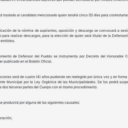
 traslado al candidato mencionado quien tendrá cinco (5) días para contestarla
licación de la nómina de aspirantes, oposición y descargo se convocará a sesi
para realizar descargos, para la elección de quien será titular de la Defensorí
 emitidos.
amiento de Defensor del Pueblo se instrumenta por Decreto del Honorable Co
r publicado en el Boletín Oficial.
funciones será de cuatro (4) años pudiendo ser reelegido por única vez y en form
ente Municipal por la Ley Orgánica de las Municipalidades. Se los podrá su
as dos terceras partes del Cuerpo con el mismo procedimiento.
se producirá por alguna de las siguientes causales:
gnación;