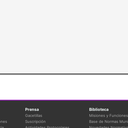
Prensa
Biblioteca
Gacetillas
Misiones y Funciones
ones
Suscripción
Base de Normas Muni
ia
Actividades Protocolares
Novedades Normativ