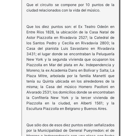
Que el circuito se compone por 10 puntos de la
ciudad relacionados con la vida del músico.
Que los diez puntos son: el Ex Teatro Odeón en
Entre Ríos 1828, la ubicación de la Casa Natal de
Astor Piazzolla en Rivadavia 2527; la Catedral de
los Santos Pedro y Cecilia en Rivadavia 2800; la
Casa del pianista Luis Savastano en Rivadavia
3431; el lugar donde se encontraban la Peluquería
New York y la segunda vivienda que ocuparon los
Piazzolla en Mar del plata en Av. Independencia y
Moreno; la ex Academia Dans en Bolívar y Salta; La
Plaza Mitre, arbolada por la familia Manetti que
tenía su Quinta ubicada en los alrededores de la
misma; la Casa del músico Homero Paolloni en
Alvarado 2531; los domicilios donde se encontraban
la Confitería New York y la tercer vivienda de
Piazzolla en la ciudad, en Alberti 1561; y la
Escultura Piazzolla en Belgrano y Buenos Aires.
Que sólo dos de esos diez puntos están señalizados
por la Municipalidad de General Pueyrredon: el de
Moreno e Independencia con una placa con fecha