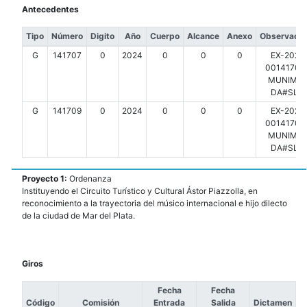
Antecedentes
Tipo
Número
Digito
Año
Cuerpo
Alcance
Anexo
Observacio
G
141707
0
2024
0
0
0
EX-2024
00141707-
MUNIMDP
DA#SLT
G
141709
0
2024
0
0
0
EX-2024
00141709-
MUNIMDP
DA#SLT
Proyecto 1:
Ordenanza
Instituyendo el Circuito Turístico y Cultural Ástor Piazzolla, en
reconocimiento a la trayectoria del músico internacional e hijo dilecto
de la ciudad de Mar del Plata.
Giros
Fecha
Fecha
Código
Comisión
Entrada
Salida
Dictamen