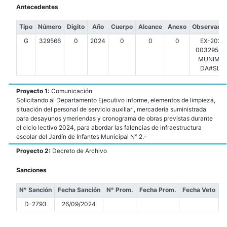
Antecedentes
Tipo
Número
Digito
Año
Cuerpo
Alcance
Anexo
Observacio
G
329566
0
2024
0
0
0
EX-2024
00329566-
MUNIMDP
DA#SLT
Proyecto 1:
Comunicación
Solicitando al Departamento Ejecutivo informe, elementos de limpieza,
situación del personal de servicio auxiliar , mercadería suministrada
para desayunos ymeriendas y cronograma de obras previstas durante
el ciclo lectivo 2024, para abordar las falencias de infraestructura
escolar del Jardín de Infantes Municipal N° 2.-
Proyecto 2:
Decreto de Archivo
Sanciones
N° Sanción
Fecha Sanción
N° Prom.
Fecha Prom.
Fecha Veto
D-2793
26/09/2024