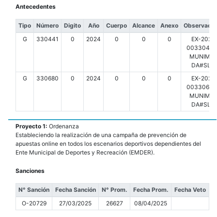
Antecedentes
Tipo
Número
Digito
Año
Cuerpo
Alcance
Anexo
Observacio
G
330441
0
2024
0
0
0
EX-2024
00330441-
MUNIMDP
DA#SLT
G
330680
0
2024
0
0
0
EX-2024
00330680-
MUNIMDP
DA#SLT
Proyecto 1:
Ordenanza
Estableciendo la realización de una campaña de prevención de
apuestas online en todos los escenarios deportivos dependientes del
Ente Municipal de Deportes y Recreación (EMDER).
Sanciones
N° Sanción
Fecha Sanción
N° Prom.
Fecha Prom.
Fecha Veto
O-20729
27/03/2025
26627
08/04/2025