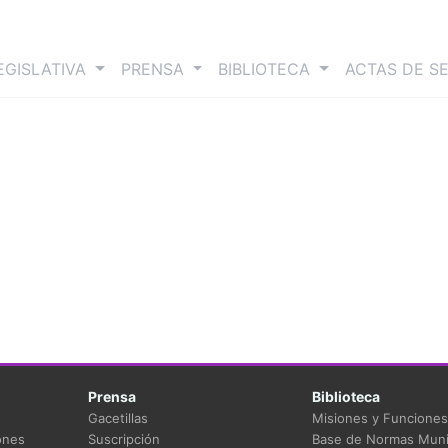
nt)
EGISLATIVA
PRENSA
BIBLIOTECA
ACTAS DE S
Prensa
Biblioteca
Gacetillas
Misiones y Funciones
ones
Suscripción
Base de Normas Muni