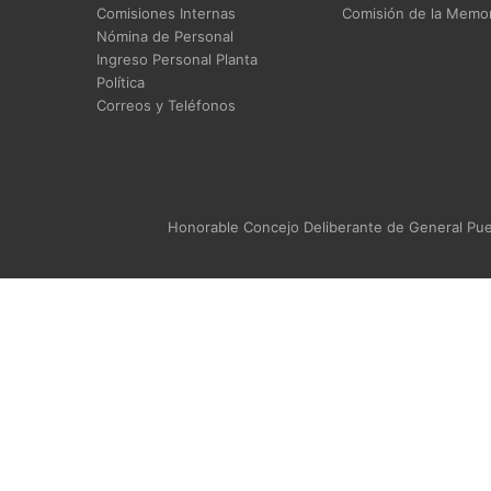
Comisiones Internas
Comisión de la Memor
Nómina de Personal
Ingreso Personal Planta
Política
Correos y Teléfonos
Honorable Concejo Deliberante de General Puey