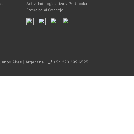
as
Actividad Legislativa y Protocolar
Escuelas al Concejo
uenos Aires | Argentina
+54 223 499 6525