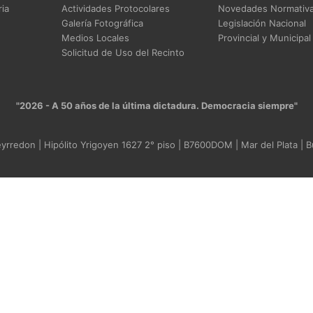
ia
Actividades Protocolares
Novedades Normativ
Galería Fotográfica
Legislación Nacional
Medios Locales
Provincial y Municipal
Solicitud de Uso del Recinto
"2026 - A 50 años de la última dictadura. Democracia siempre"
rredon | Hipólito Yrigoyen 1627 2° piso | B7600DOM | Mar del Plata | B