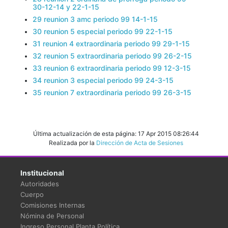
30-12-14 y 22-1-15
29 reunion 3 amc periodo 99 14-1-15
30 reunion 5 especial periodo 99 22-1-15
31 reunion 4 extraordinaria periodo 99 29-1-15
32 reunion 5 extraordinaria periodo 99 26-2-15
33 reunion 6 extraordinaria periodo 99 12-3-15
34 reunion 3 especial periodo 99 24-3-15
35 reunion 7 extraordinaria periodo 99 26-3-15
Última actualización de esta página: 17 Apr 2015 08:26:44
Realizada por la
Dirección de Acta de Sesiones
Institucional
Autoridades
Cuerpo
Comisiones Internas
Nómina de Personal
Ingreso Personal Planta Política