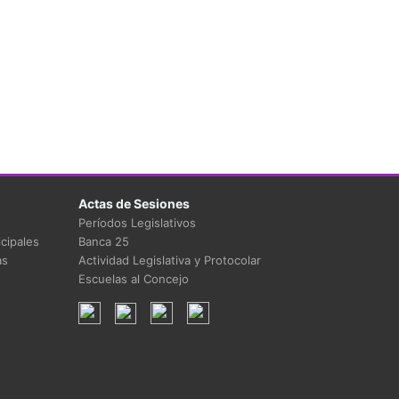
Actas de Sesiones
Períodos Legislativos
cipales
Banca 25
as
Actividad Legislativa y Protocolar
Escuelas al Concejo