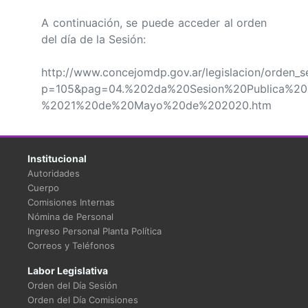
A continuación, se puede acceder al orden
del día de la Sesión:
http://www.concejomdp.gov.ar/legislacion/orden_s
p=105&pag=04.%202da%20Sesion%20Publica%20O
%2021%20de%20Mayo%20de%202020.htm
Institucional
Autoridades
Cuerpo
Comisiones Internas
Nómina de Personal
Ingreso Personal Planta Política
Correos y Teléfonos
Labor Legislativa
Orden del Día Sesión
Orden del Día Comisiones