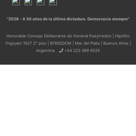
"2026 - A 50 años de la última dictadura. Democracia siempre"
Honorable Concejo Deliberante de General Pueyrredon | Hipólito
Yrigoyen 1627 2° piso | B7600DOM | Mar del Plata | Buenos Aires |
Argentina
+54 223 499 6525