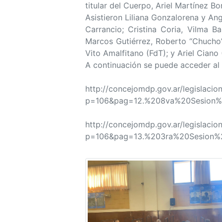
titular del Cuerpo, Ariel Martínez B
Asistieron Liliana Gonzalorena y An
Carrancio; Cristina Coria, Vilma 
Marcos Gutiérrez, Roberto “Chucho”
Vito Amalfitano (FdT); y Ariel Ciano
A continuación se puede acceder al
http://concejomdp.gov.ar/legislaci
p=106&pag=12.%208va%20Sesion%
http://concejomdp.gov.ar/legislaci
p=106&pag=13.%203ra%20Sesion%