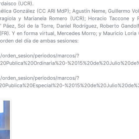
ordaisco (UCR).
gélica González (CC ARI MdP); Agustín Neme, Guillermo Volp
Baragiola y Marianela Romero (UCR); Horacio Taccone y Pa
 Páez, Sol de la Torre, Daniel Rodríguez, Roberto Gandolf
 (FR). Y en forma virtual, Mercedes Morro; y Mauricio Loria 
 orden del día de ambas sesiones:
on/orden_sesion/periodos/marcos/?
20Publica%20Ordinaria%20-%2015%20de%20Julio%20de
on/orden_sesion/periodos/marcos/?
20Publica%20Especial%20-%2015%20de%20Julio%20de%