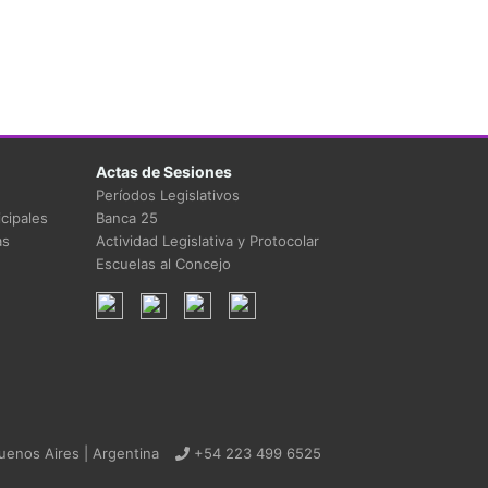
Actas de Sesiones
Períodos Legislativos
cipales
Banca 25
as
Actividad Legislativa y Protocolar
Escuelas al Concejo
uenos Aires | Argentina
+54 223 499 6525