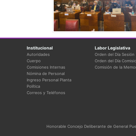
Institucional
Labor Legislativa
Autoridades
Orden del Día Sesión
Cuerpo
Orden del Día Comisi
Comisiones Internas
Comisión de la Memor
Nómina de Personal
Ingreso Personal Planta
Política
Correos y Teléfonos
Honorable Concejo Deliberante de General Puey