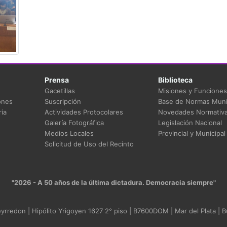
Prensa
Biblioteca
Gacetillas
Misiones y Funciones
ones
Suscripción
Base de Normas Muni
ia
Actividades Protocolares
Novedades Normativ
Galería Fotográfica
Legislación Nacional
Medios Locales
Provincial y Municipal
Solicitud de Uso del Recinto
"2026 - A 50 años de la última dictadura. Democracia siempre"
rredon | Hipólito Yrigoyen 1627 2° piso | B7600DOM | Mar del Plata | B