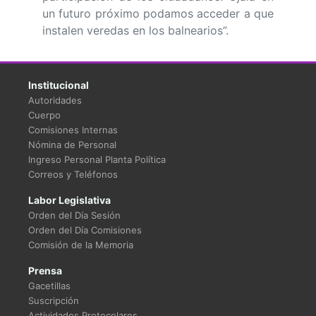
un futuro próximo podamos acceder a que
instalen veredas en los balnearios”.
Institucional
Autoridades
Cuerpo
Comisiones Internas
Nómina de Personal
Ingreso Personal Planta Política
Correos y Teléfonos
Labor Legislativa
Orden del Día Sesión
Orden del Día Comisiones
Comisión de la Memoria
Prensa
Gacetillas
Suscripción
Actividades Protocolares