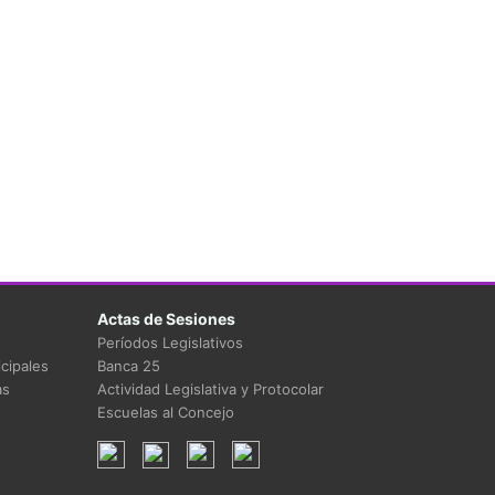
Actas de Sesiones
Períodos Legislativos
cipales
Banca 25
as
Actividad Legislativa y Protocolar
Escuelas al Concejo