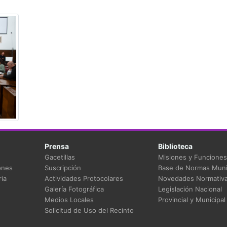
Prensa
Biblioteca
Gacetillas
Misiones y Funciones
ones
Suscripción
Base de Normas Muni
ia
Actividades Protocolares
Novedades Normativ
Galería Fotográfica
Legislación Nacional
Medios Locales
Provincial y Municipal
Solicitud de Uso del Recinto