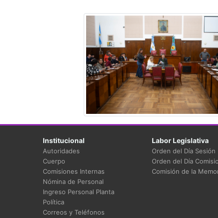
Institucional
Labor Legislativa
Autoridades
Orden del Día Sesión
Cuerpo
Orden del Día Comisi
Comisiones Internas
Comisión de la Memor
Nómina de Personal
Ingreso Personal Planta
Política
Correos y Teléfonos