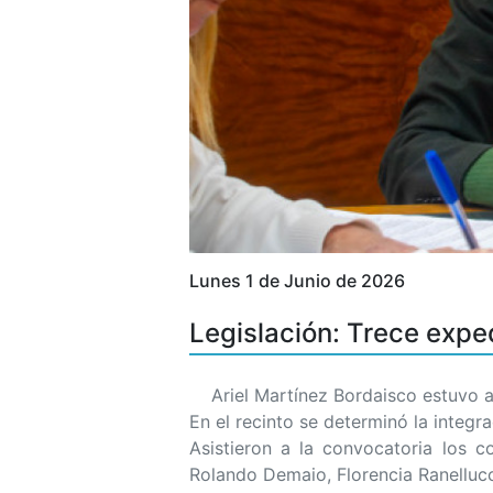
Lunes 1 de Junio de 2026
Legislación: Trece exped
Ariel Martínez Bordaisco estuvo al 
En el recinto se determinó la integ
Asistieron a la convocatoria los c
Rolando Demaio, Florencia Ranelluc