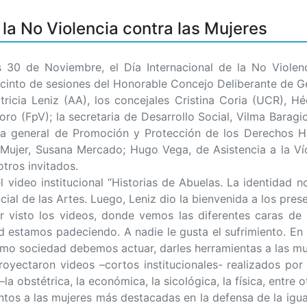
la No Violencia contra las Mujeres
0 de Noviembre, el Día Internacional de la No Violenci
ecinto de sesiones del Honorable Concejo Deliberante de G
tricia Leniz (AA), los concejales Cristina Coria (UCR), Hé
o (FpV); la secretaria de Desarrollo Social, Vilma Baragio
ora general de Promoción y Protección de los Derechos Hu
 Mujer, Susana Mercado; Hugo Vega, de Asistencia a la Víc
otros invitados.
 video institucional “Historias de Abuelas. La identidad n
ial de las Artes. Luego, Leniz dio la bienvenida a los pres
r visto los videos, donde vemos las diferentes caras de l
 estamos padeciendo. A nadie le gusta el sufrimiento. En l
omo sociedad debemos actuar, darles herramientas a las muj
oyectaron videos –cortos institucionales- realizados por
–la obstétrica, la económica, la sicológica, la física, entre o
os a las mujeres más destacadas en la defensa de la igua